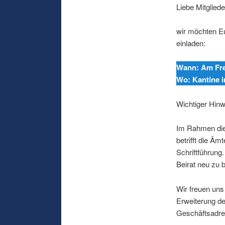
Liebe Mitgliede
wir möchten E
einladen:
Wann: Am Frei
Wo: Kantine 
Wichtiger Hinw
Im Rahmen die
betrifft die Ä
Schriftführung
Beirat neu zu 
Wir freuen uns
Erweiterung de
Geschäftsadre