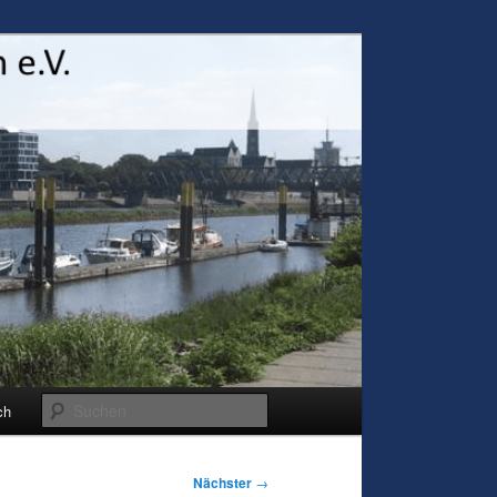
Suchen
ch
Nächster
→