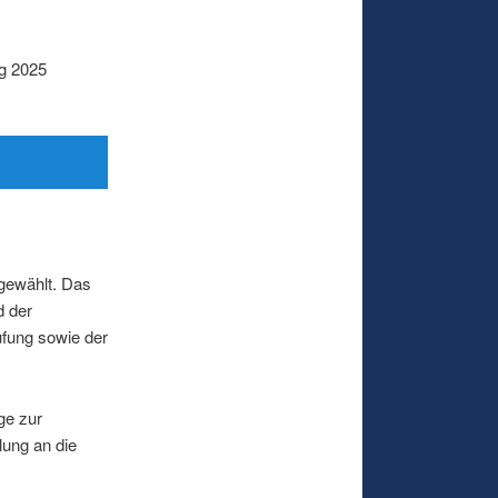
g 2025
gewählt. Das
d der
üfung sowie der
ge zur
lung an die