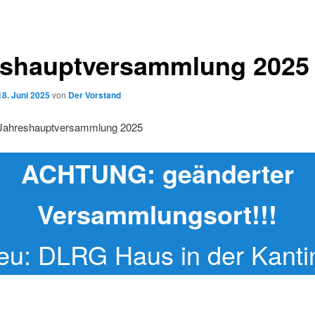
eshauptversammlung 2025
18. Juni 2025
von
Der Vorstand
 Jahreshauptversammlung 2025
ACHTUNG: geänderter
Versammlungsort!!!
eu: DLRG Haus in der Kanti