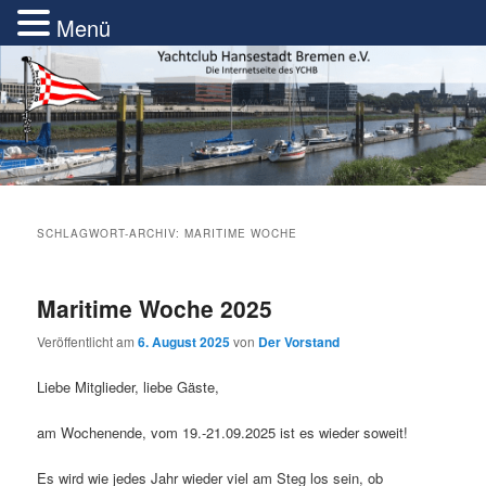
Menü
Zum
Zum
Internetseite des YCHB
primären
sekundären
Such
Inhalt
Inhalt
springen
springen
Yacht Club Hansestadt Bremen e.V.
SCHLAGWORT-ARCHIV:
MARITIME WOCHE
Maritime Woche 2025
Veröffentlicht am
6. August 2025
von
Der Vorstand
Liebe Mitglieder, liebe Gäste,
am Wochenende, vom 19.-21.09.2025 ist es wieder soweit!
Es wird wie jedes Jahr wieder viel am Steg los sein, ob