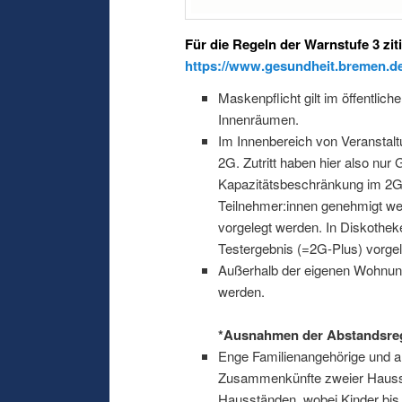
Für die Regeln der Warnstufe 3
zit
https://www.gesundheit.bremen.de
Maskenpflicht gilt im öffentlic
Innenräumen.
Im Innenbereich von Veranstaltu
2G. Zutritt haben hier also nu
Kapazitätsbeschränkung im 2G-
Teilnehmer:innen genehmigt w
vorgelegt werden. In Diskothek
Testergebnis (=2G-Plus) vorge
Außerhalb der eigenen Wohnun
werden.
*Ausnahmen der Abstandsrege
Enge Familienangehörige und a
Zusammenkünfte zweier Hausst
Hausständen, wobei Kinder bi