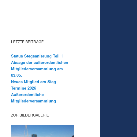
LETZTE BEITRÄGE
Status Stegsanierung Teil 1
Absage der außerordentlichen
Mitgliederversammlung am
03.05.
Neues Mitglied am Steg
Termine 2026
Außerordentliche
Mitgliederversammlung
ZUR BILDERGALERIE