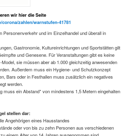
ieren wir hier die
Seite
/corona/zahlen/warnstufen-41781
hen Personenverkehr und im Einzelhandel und überall in
ngen, Gastronomie, Kultureinrichtungen und Sportstätten gilt
r Geimpfte und Genesene. Für Veranstaltungen gibt es keine
Model, sie müssen aber ab 1.000 gleichzeitig anwesenden
erden. Außerdem muss ein Hygiene- und Schutzkonzept
en, Bars oder in Festhallen muss zusätzlich ein negatives
legt werden.
g muss ein Abstand* von mindestens 1,5 Metern eingehalten
l stellen dar:
lle Angehörigen eines Hausstandes
ände oder von bis zu zehn Personen aus verschiedenen
s zu einem Alter von 14 Jahren ausgenommen sind