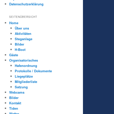
Datenschutzerklärung
SEITENÜBERSICHT
Home
Über uns
Aktivitäten
Steganlage
Bilder
H-Boot
Gäste
Organisatorisches
Hafenordnung
Protokolle / Dokumente
Liegeplätze
Mitgliederliste
Satzung
Webcams
Bilder
Kontakt
Tiden
Wetter